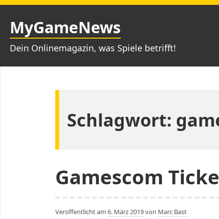
Zum
Inhalt
MyGameNews
springen
Dein Onlinemagazin, was Spiele betrifft!
Schlagwort:
game
Gamescom Ticket
Veröffentlicht am
6. März 2019
von
Marc Bast